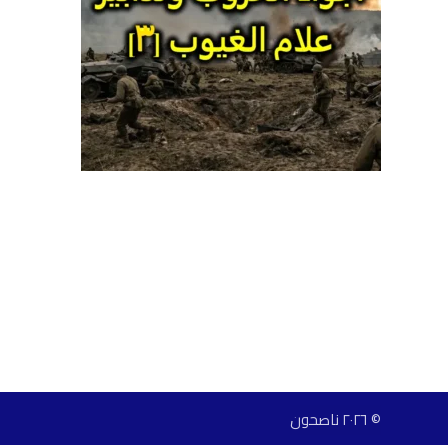
© ٢٠٢٦ ناصحون