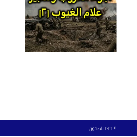
© ٢٠٢٦ ناصحون