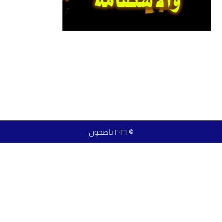
© ٢٠٢٦ ناصحون