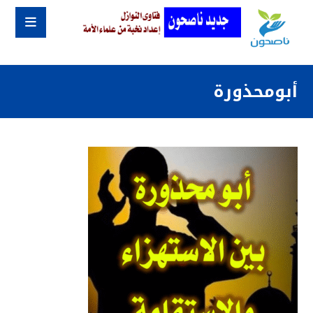
أبومحذورة