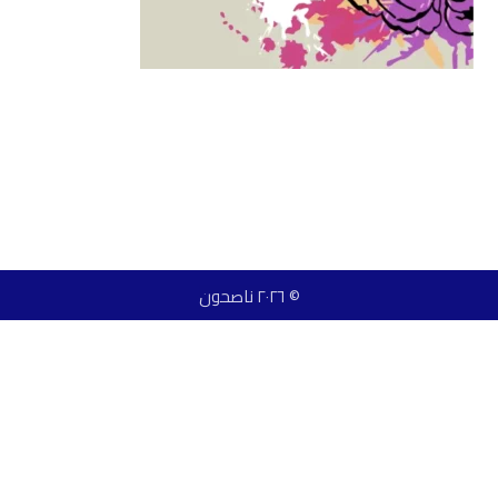
© ٢٠٢٦ ناصحون