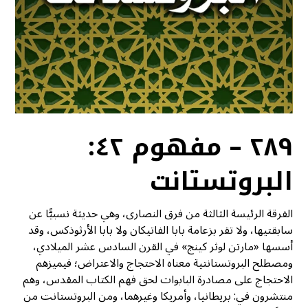
٢٨٩ – مفهوم ٤٢:
البروتستانت
الفرقة الرئيسة الثالثة من فرق النصارى، وهي حديثة نسبيًّا عن
سابقتيها، ولا تقر بزعامة بابا الفاتيكان ولا بابا الأرثوذكس، وقد
أسسها «مارتن لوثر كينج» في القرن السادس عشر الميلادي،
ومصطلح البروتستانتية معناه الاحتجاج والاعتراض؛ فيميزهم
الاحتجاج على مصادرة البابوات لحق فهم الكتاب المقدس، وهم
منتشرون في: بريطانيا، وأمريكا وغيرهما، ومن البروتستانت من