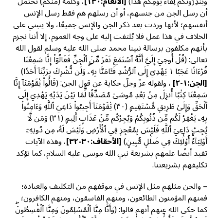
وَيُنذِرُونَكُمۡ لِقَآءَ يَوۡمِكُمۡ هَٰذَا)
[الأنعام:١٣٠]
، وكلمة (مِّنكُمۡ) تحتمل
أن رسل الجن من جنسهم، أو أن رسلهم هم فقط رسل الإنس
أنفسهم؛ لأنها وردت بعد ذكر الجن والإنس جميعًا، ولا ينبني على
الخلاف في هذا عمل فلا يُلتفت إليه على وجه العموم، إلا أننا نجزم
بأنهم مكلفون برسالة نبينا محمد صلى الله عليه وسلم لقول الله
تعالى: (قُلۡ أُوحِيَ إِلَيَّ أَنَّهُ ٱسۡتَمَعَ نَفَرٞ مِّنَ ٱلۡجِنِّ فَقَالُوٓاْ إِنَّا سَمِعۡنَا
قُرۡءَانًا عَجَبٗا ١ يَهۡدِيٓ إِلَى ٱلرُّشۡدِ فَـَٔامَنَّا بِهِۦۖ وَلَن نُّشۡرِكَ بِرَبِّنَآ أَحَدٗا)
[
الجن:١-٢]
، ولقوله عزّ وجلّ حكاية عن قول الجن: (قَالُواْ يَٰقَوۡمَنَآ إِنَّا
سَمِعۡنَا كِتَٰبًا أُنزِلَ مِنۢ بَعۡدِ مُوسَىٰ مُصَدِّقٗا لِّمَا بَيۡنَ يَدَيۡهِ يَهۡدِيٓ إِلَى
ٱلۡحَقِّ وَإِلَىٰ طَرِيقٖ مُّسۡتَقِيمٖ (٣٠) يَٰقَوۡمَنَآ أَجِيبُواْ دَاعِيَ ٱللَّهِ وَءَامِنُواْ
بِهِۦ يَغۡفِرۡ لَكُم مِّن ذُنُوبِكُمۡ وَيُجِرۡكُم مِّنۡ عَذَابٍ أَلِيمٖ (٣١) وَمَن لَّا
يُجِبۡ دَاعِيَ ٱللَّهِ فَلَيۡسَ بِمُعۡجِزٖ فِي ٱلۡأَرۡضِ وَلَيۡسَ لَهُۥ مِن دُونِهِۦٓ
أَوۡلِيَآءُۚ أُوْلَٰٓئِكَ فِي ضَلَٰلٖ مُّبِينٍ)
[
الأحقاف:٣٠-٣٢]
، وهذه الآيات
تفيد أيضًا علمهم بشريعة نبي الله موسى عليه السلام، كما تؤكد
تكليفهم بشريعتنا.
– والجن مثلهم مثل الإنس في موقفهم من التكليف والعبادة؛
فمنهم المؤمنون الطائعون، ومنهم الفاسقون، ومنهم الكافرون؛
كما حكى الله عنهم أنهم قالوا: (وَأَنَّا مِنَّا ٱلۡمُسۡلِمُونَ وَمِنَّا ٱلۡقَٰسِطُونَۖ