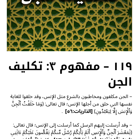
١١٩ – مفهوم ٣: تكليف
الجن
– الجن مكلفون ومخاطبون بالشرع مثل الإنس، وقد خلقوا للغاية
نفسها التي خلق من أجلها الإنس؛ قال تعالى: (وَمَا خَلَقۡتُ ٱلۡجِنَّ
وَٱلۡإِنسَ إِلَّا لِيَعۡبُدُونِ)
[الذاريات:٥٦]
.
– وقد أرسلت إليهم الرسل كما أرسلت إلى الإنس؛ قال تعالى:
(يَٰمَعۡشَرَ ٱلۡجِنِّ وَٱلۡإِنسِ أَلَمۡ يَأۡتِكُمۡ رُسُلٞ مِّنكُمۡ يَقُصُّونَ عَلَيۡكُمۡ ءَايَٰتِي