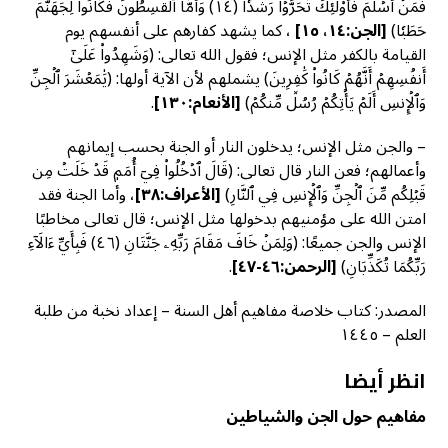
فَمَنۡ أَسۡلَمَ فَأُوْلَٰٓئِكَ تَحَرَّوۡاْ رَشَدٗا (١٤) وَأَمَّا ٱلۡقَٰسِطُونَ فَكَانُواْ لِجَهَنَّمَ
حَطَبٗا)
[
الجن:١٤، ١٥]
، كما يشهد كفارهم على أنفسهم يوم
القيامة بالكفر مثل الإنس؛ فقول الله تعالى: (وَشَهِدُواْ عَلَىٰٓ
أَنفُسِهِمۡ أَنَّهُمۡ كَانُواْ كَٰفِرِينَ) يشملهم لأن الآية أولها: (يَٰمَعۡشَرَ ٱلۡجِنِّ
وَٱلۡإِنسِ أَلَمۡ يَأۡتِكُمۡ رُسُلٞ مِّنكُمۡ)
[الأنعام:١٣٠]
.
– والجن مثل الإنس؛ يدخلون النار أو الجنة بحسب إيمانهم
وأعمالهم؛ فعن النار قال تعالى: (قَالَ ٱدۡخُلُواْ فِيٓ أُمَمٖ قَدۡ خَلَتۡ مِن
قَبۡلِكُم مِّنَ ٱلۡجِنِّ وَٱلۡإِنسِ فِي ٱلنَّارِ)
[
الأعراف:٣٨]
، وأما الجنة فقد
امتن الله على مؤمنيهم بدخولها مثل الإنس؛ قال تعالى مخاطبًا
الإنس والجن جميعًا: (وَلِمَنۡ خَافَ مَقَامَ رَبِّهِۦ جَنَّتَانِ (٤٦) فَبِأَيِّ ءَالَآءِ
رَبِّكُمَا تُكَذِّبَانِ)
[
الرحمن:٤٦-٤٧]
.
المصدر: كتاب خلاصة مفاهيم أهل السنة – إعداد نخبة من طلبة
العلم – ١٤٤٥
انظر أيضا
مفاهيم حول الجن والشياطين