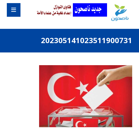
202305141023511900731