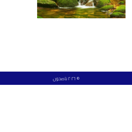
© ٢٠٢٦ ناصحون