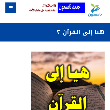
هيا إلى القرآن_٢