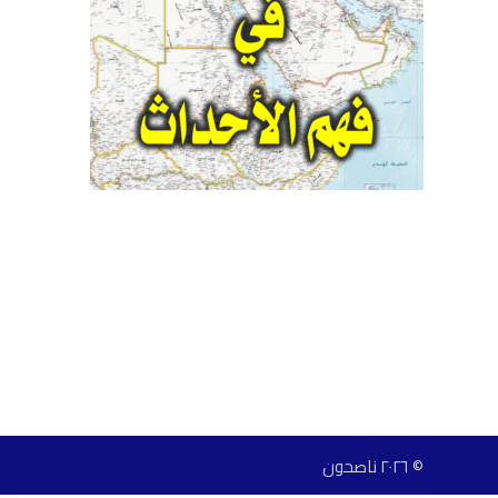
© ٢٠٢٦ ناصحون