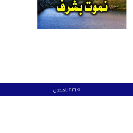
© ٢٠٢٦ ناصحون