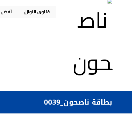
فتاوى النوازل
أفضل م
بطاقة ناصحون_0039