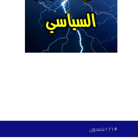
© ٢٠٢٦ ناصحون