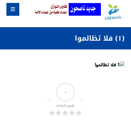
(١) فلا تظالموا
٠
تقييم المادة