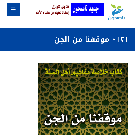
٠١٢١ موقفنا من الجن