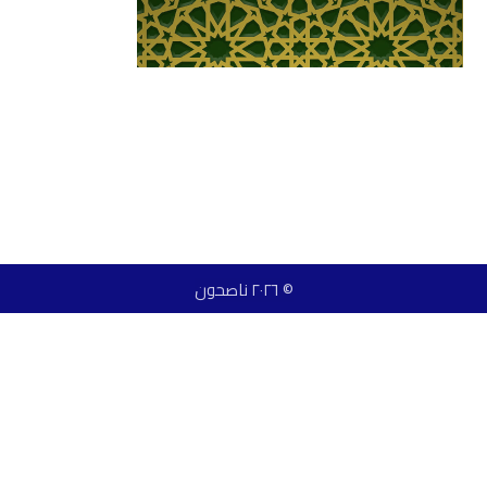
© ٢٠٢٦ ناصحون