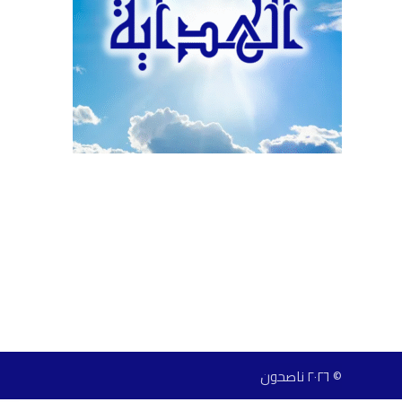
© ٢٠٢٦ ناصحون