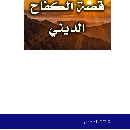
© ٢٠٢٦ ناصحون