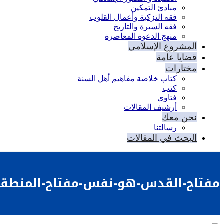
مبادئ التمكين
فقه التزكية وأعمال القلوب
فقه السيرة والتاريخ
منهج الدعوة المعاصرة
المشروع الإسلامي
قضايا عامة
مختارات
كتاب خلاصة مفاهيم أهل السنة
كتب
فتاوى
أرشيف المقالات
نحن معك
رسالتنا
البحث في المقالات
مفتاح-القدس-هو-نفس-مفتاح-المنطق