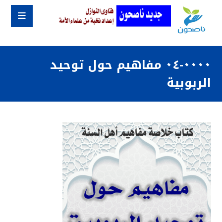
٠٠٠٠-٠٤ مفاهيم حول توحيد
الربوبية