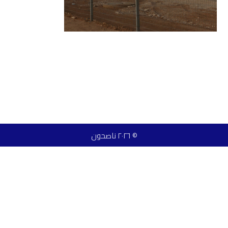
© ٢٠٢٦ ناصحون