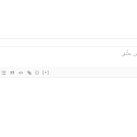
{}
[+]