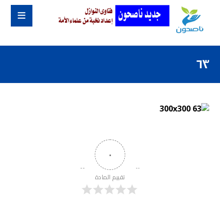
٦٣
٠
تقييم المادة