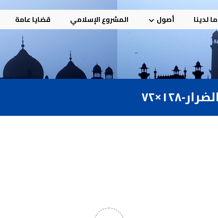
ا لدينا
أصول
المشروع الإسلامي
قضايا عامة
١٢٨×٧٢