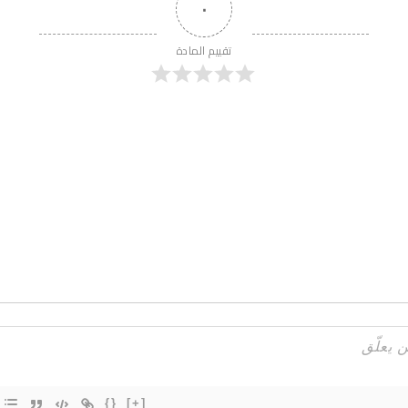
٠
تقييم المادة
{}
[+]