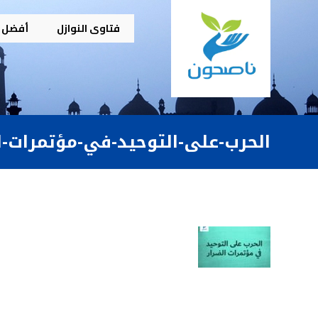
فتاوى النوازل
أفضل م
الحرب-على-التوحيد-في-مؤتمرات-الضرار-