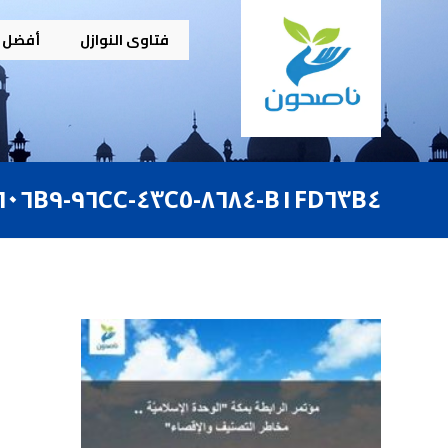
فتاوى النوازل
أفضل م
B١FD٦٣B٤-٨٦٨٤-٤٣C٥-٩٦CC-٨٢BFED٠٦٠٦B٩