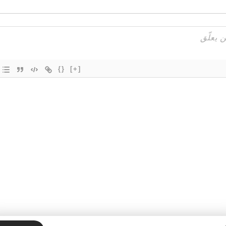
{}
[+]