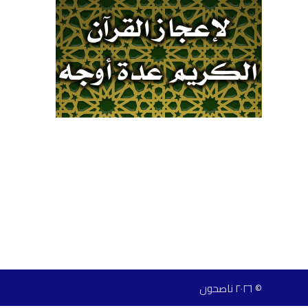
© ٢٠٢٦ ناصحون