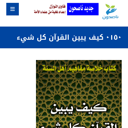
٠١٥٠ كيف يبين القرآن كل شيء