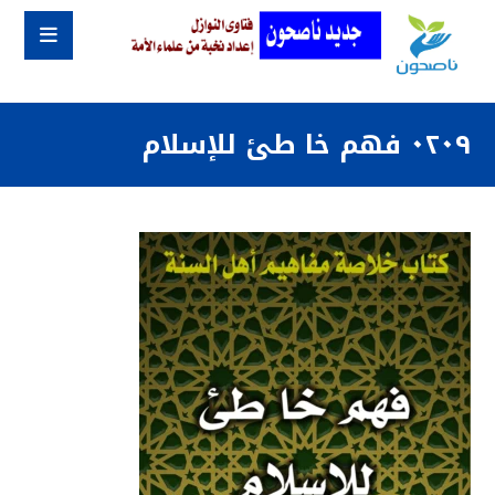
٠٢٠٩ فهم خا طئ للإسلام