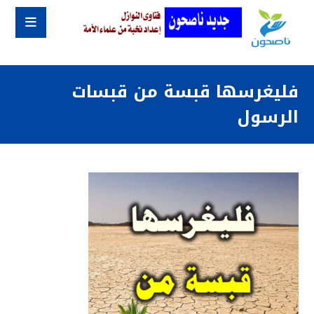
فليغرسها قبسة من قبسات
الرسول