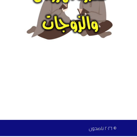
© ٢٠٢٦ ناصحون