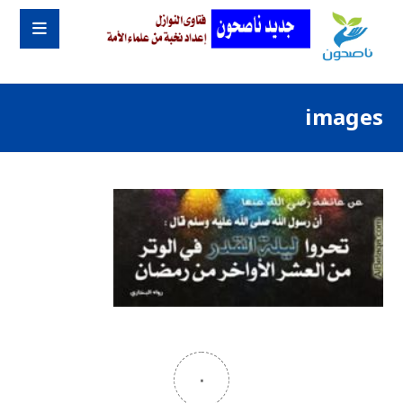
images
٠