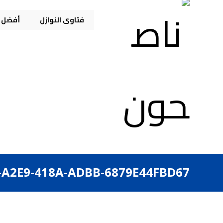
فتاوى النوازل
أفضل م
-A2E9-418A-ADBB-6879E44FBD67