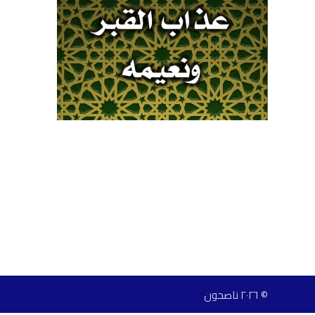
© ٢٠٢٦ ناصحون