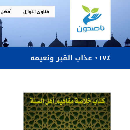
فتاوى النوازل
أفضل م
٠١٧٤ عذاب القبر ونعيمه