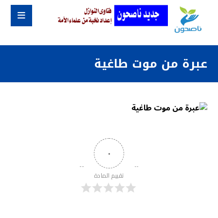
عبرة من موت طاغية
٠
تقييم المادة