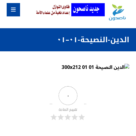
الدين-النصيحة-٠١–٠١
٠
تقييم المادة