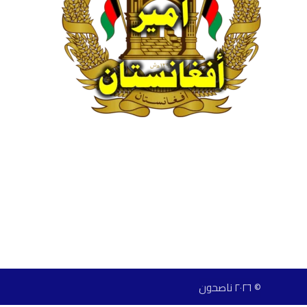
© ٢٠٢٦ ناصحون