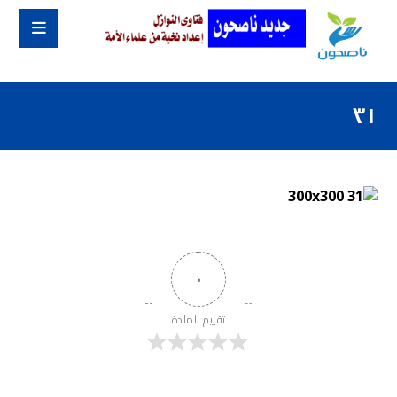
٣١
٠
تقييم المادة