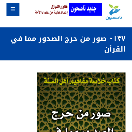
٠١٣٧ صور من حرج الصدور مما في
القرآن