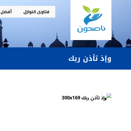
فتاوى النوازل
أفضل م
وإذ تأذن ربك