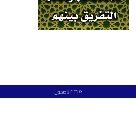
© ٢٠٢٦ ناصحون