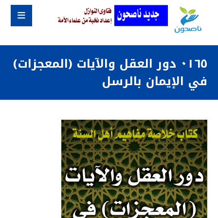
٠١٦٥ دور العقل والآيات (المعجزات)
في الإيمان بالرسل