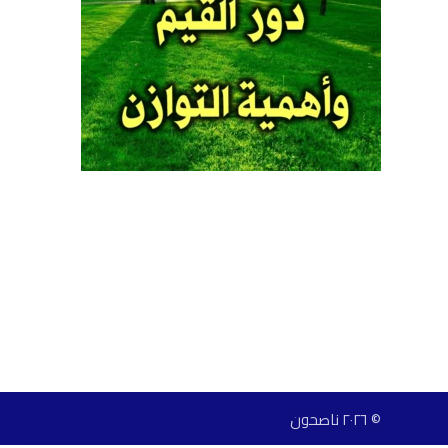
© ٢٠٢٦ ناصحون