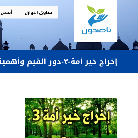
فتاوى النوازل
أفضل م
إخراج خير أمة-٣-دور القيم وأهمية التوازن