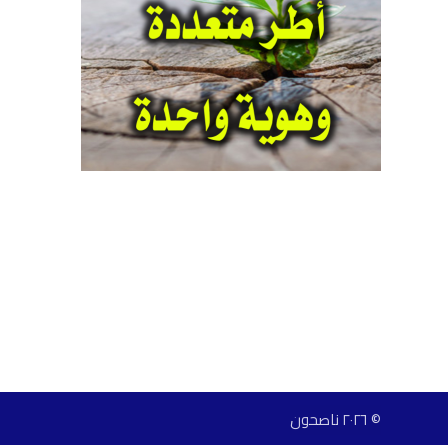
© ٢٠٢٦ ناصحون