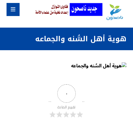
هوية أهل السُّنه والجماعه
٠
تقييم المادة