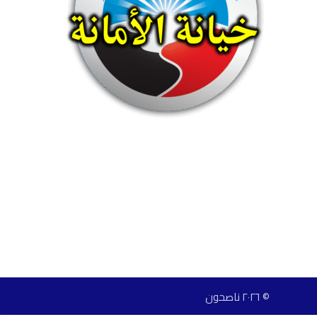
© ٢٠٢٦ ناصحون