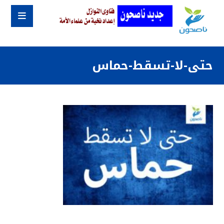
حتى-لا-تسقط-حماس