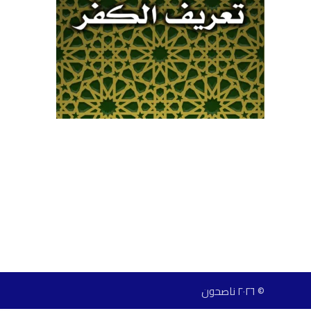
© ٢٠٢٦ ناصحون