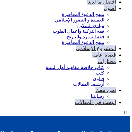
أفضل ما لدينا
أصول
منهج الدعوة المعاصرة
العقيدة و التصور الإسلامي
مبادئ التمكين
فقه التزكية وأعمال القلوب
فقه السيرة والتاريخ
منهج الدعوة المعاصرة
المشروع الإسلامي
قضايا عامة
مختارات
كتاب خلاصة مفاهيم أهل السنة
كتب
فتاوى
أرشيف المقالات
نحن معك
رسالتنا
البحث في المقالات