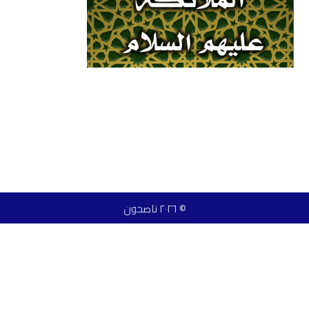
© ٢٠٢٦ ناصحون