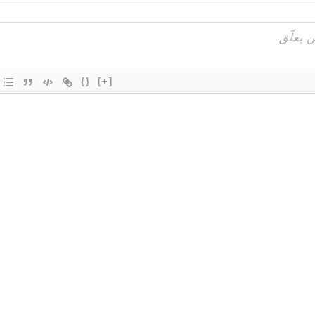
{}
[+]