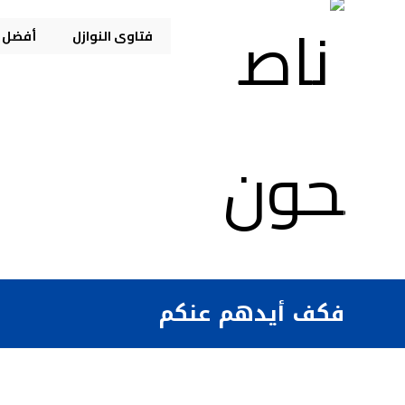
فتاوى النوازل
أفضل م
فكف أيدهم عنكم