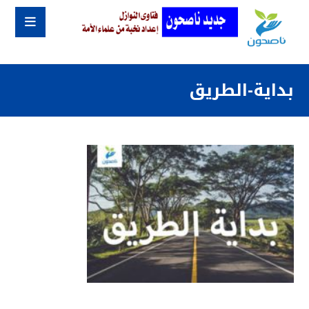
بداية-الطريق